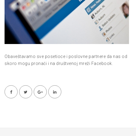
Obaveštavamo sve posetioce i poslovne partnere da nas od
skoro mogu pronaći i na društvenoj mreži Facebook.