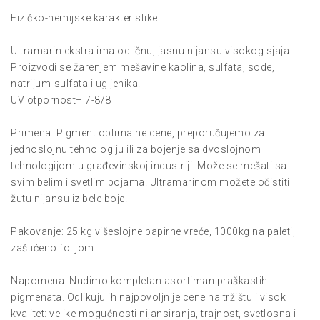
Fizičko-hemijske karakteristike
Ultramarin ekstra ima odličnu, jasnu nijansu visokog sjaja.
Proizvodi se žarenjem mešavine kaolina, sulfata, sode,
natrijum-sulfata i ugljenika.
UV otpornost– 7-8/8
Primena: Pigment optimalne cene, preporučujemo za
jednoslojnu tehnologiju ili za bojenje sa dvoslojnom
tehnologijom u građevinskoj industriji. Može se mešati sa
svim belim i svetlim bojama. Ultramarinom možete očistiti
žutu nijansu iz bele boje.
Pakovanje: 25 kg višeslojne papirne vreće, 1000kg na paleti,
zaštićeno folijom
Napomena: Nudimo kompletan asortiman praškastih
pigmenata. Odlikuju ih najpovoljnije cene na tržištu i visok
kvalitet: velike mogućnosti nijansiranja, trajnost, svetlosna i