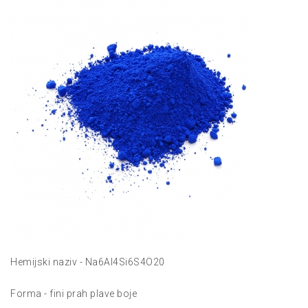
Hemijski naziv - Na6Al4Si6S4O20
Forma - fini prah plave boje