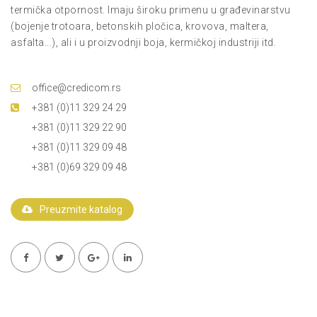
termička otpornost. Imaju široku primenu u građevinarstvu
(bojenje trotoara, betonskih pločica, krovova, maltera,
asfalta...), ali i u proizvodnji boja, kermičkoj industriji itd.
office@credicom.rs
+381 (0)11 329 24 29
+381 (0)11 329 22 90
+381 (0)11 329 09 48
+381 (0)69 329 09 48
Preuzmite katalog