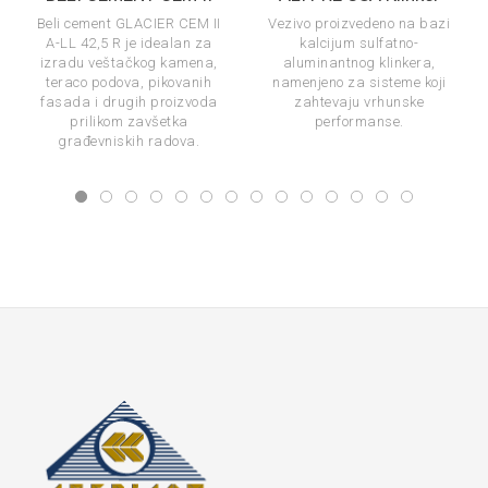
Beli cement GLACIER CEM II
Vezivo proizvedeno na bazi
A-LL 42,5 R je idealan za
kalcijum sulfatno-
izradu veštačkog kamena,
aluminantnog klinkera,
teraco podova, pikovanih
namenjeno za sisteme koji
fasada i drugih proizvoda
zahtevaju vrhunske
prilikom zavšetka
performanse.
građevniskih radova.