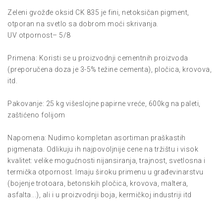
Zeleni gvožđe oksid CK 835 je fini, netoksičan pigment,
otporan na svetlo sa dobrom moći skrivanja.
UV otpornost– 5/8
Primena: Koristi se u proizvodnji cementnih proizvoda
(preporučena doza je 3-5% težine cementa), pločica, krovova,
itd.
Pakovanje: 25 kg višeslojne papirne vreće, 600kg na paleti,
zaštićeno folijom
Napomena: Nudimo kompletan asortiman praškastih
pigmenata. Odlikuju ih najpovoljnije cene na tržištu i visok
kvalitet: velike mogućnosti nijansiranja, trajnost, svetlosna i
termička otpornost. Imaju široku primenu u građevinarstvu
(bojenje trotoara, betonskih pločica, krovova, maltera,
asfalta...), ali i u proizvodnji boja, kermičkoj industriji itd