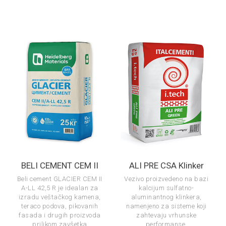
BELI CEMENT CEM II
ALI PRE CSA Klinker
Beli cement GLACIER CEM II
Vezivo proizvedeno na bazi
A-LL 42,5 R je idealan za
kalcijum sulfatno-
izradu veštačkog kamena,
aluminantnog klinkera,
teraco podova, pikovanih
namenjeno za sisteme koji
fasada i drugih proizvoda
zahtevaju vrhunske
prilikom zavšetka
performanse.